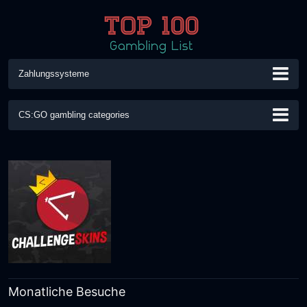
Zahlungssysteme
CS:GO gambling categories
Blackjack
Case öffnen
Coinflip
Crash
Jackpot
Poker
CSGO Roulette / Spinner
CSGO Trade Bot
CSGO Upgrade
CSGO Würfeln
Gewinnspiel / Lotterie
Glücksrad
Kostenlose Skins
Skins handeln
Spielautomaten
Wetten
Match Wetten
Minesweeper
Monatliche Besuche
Bingo
Bitcoin Crypto Casinos
Online Casino