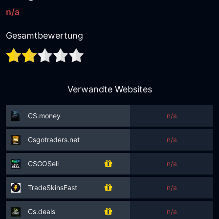
n/a
Gesamtbewertung
Verwandte Websites
CS.money
n/a
Csgotraders.net
n/a
CSGOSell
n/a
TradeSkinsFast
n/a
Cs.deals
n/a