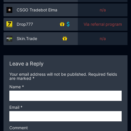
CSGO Tradebot Elma
n/a
Drop777
Via referral program
Skin.Trade
n/a
Leave a Reply
Your email address will not be published.
Required fields
are marked
*
Name
*
Email
*
Comment