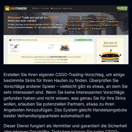
Erstellen Sie Ihren eigenen CSGO-Trading-Vorschlag, um einige
bestimmte Skins für Ihren Haufen zu finden. Überprüfen Sie
Vorschläge anderer Spieler – vielleicht gibt es etwas, an dem Sie
sehr interessiert sind. Wenn Sie keine interessanten Vorschläge
gefunden haben und nicht wissen, was genau Sie für Ihre Skins
wollen, erlauben Sie potenziellen Partnern, etwas zu ihren
Angeboten hinzuzufügen. Das System gleicht Handelsangebote
beider Verhandlungsparteien automatisch ab.
Dieser Dienst fungiert als Vermittler und garantiert die Sicherheit
aller internen Geschäfte. Trotzdem können Sie keine CSGO-