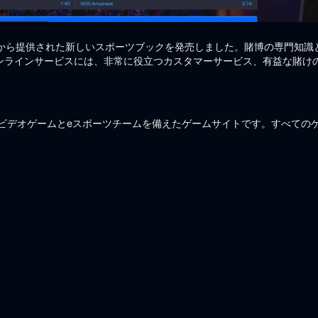
社THBetから提供された新しいスポーツブックを発売しました。賭博の専
ンラインサービスには、非常に役立つカスタマーサービス、有益な賭け
戦するビデオゲームとeスポーツチームを備えたゲームサイトです。すべて