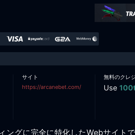
サイト
無料のクレジ
Use
100
https://arcanebet.com/
tベッティングに完全に特化したWebサイト