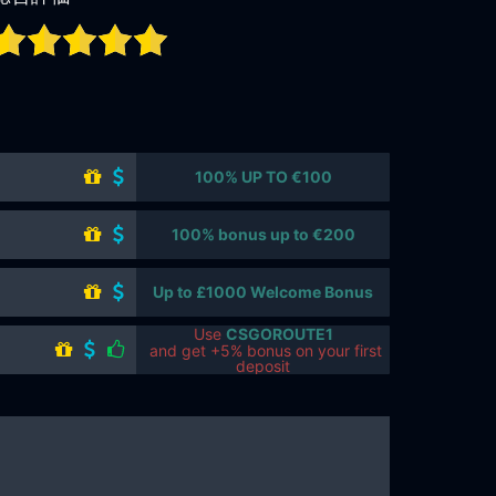
100% UP TO €100
100% bonus up to €200
Up to £1000 Welcome Bonus
Use
CSGOROUTE1
and get +5% bonus on your first
deposit