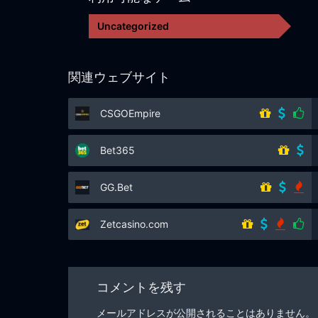
Uncategorized
関連ウェブサイト
CSGOEmpire
Bet365
GG.Bet
Zetcasino.com
コメントを残す
メールアドレスが公開されることはありません。