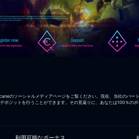
rcaneのソーシャルメディアページをご覧ください。現在、当社のパー
 /€10のデポジットを行うことができます。その見返りに、あなたは100
利用可能なボーナス