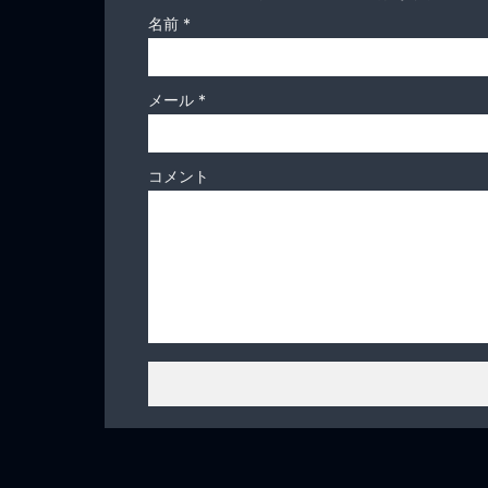
名前
*
メール
*
コメント