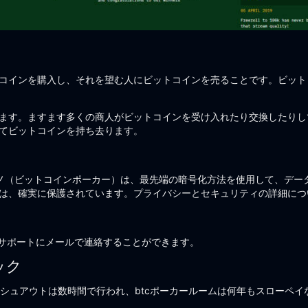
コインを購入し、それを望む人にビットコインを売ることです。ビット
ます。ますます多くの商人がビットコインを受け入れたり交換したりし
てビットコインを持ち去ります。
euカジノ（ビットコインポーカー）は、最先端の暗号化方法を使用して、
は、確実に保護されています。プライバシーとセキュリティの詳細につ
r.euのサポートにメールで連絡することができます。
ック
キャッシュアウトは数時間で行われ、btcポーカールームは何年もスロー