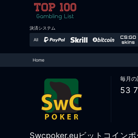
決済システム
Home
毎月の
53 
Swcpoker.euビットコイ