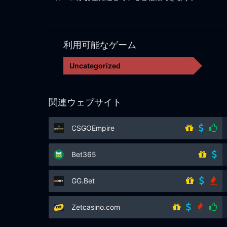
利用可能なゲーム
Uncategorized
関連ウェブサイト
CSGOEmpire
Bet365
GG.Bet
Zetcasino.com