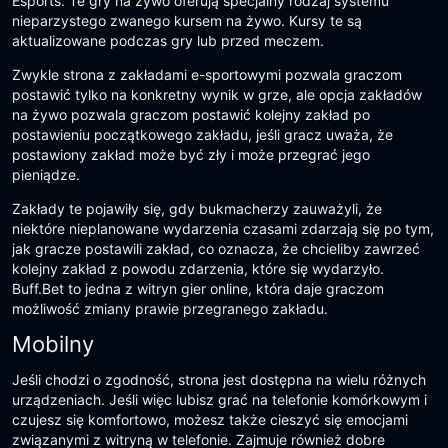
Esports. Te gry na żywo oferują specjalny rodzaj systemu
nieparzystego zwanego kursem na żywo. Kursy te są
aktualizowane podczas gry lub przed meczem.
Zwykle strona z zakładami e-sportowymi pozwala graczom
postawić tylko na konkretny wynik w grze, ale opcja zakładów
na żywo pozwala graczom postawić kolejny zakład po
postawieniu początkowego zakładu, jeśli gracz uważa, że ​​
postawiony zakład może być zły i może przegrać jego
pieniądze.
Zakłady te pojawiły się, gdy bukmacherzy zauważyli, że
niektóre nieplanowane wydarzenia czasami zdarzają się po tym,
jak gracze postawili zakład, co oznacza, że ​​chcieliby zawrzeć
kolejny zakład z powodu zdarzenia, które się wydarzyło.
Buff.Bet to jedna z witryn gier online, która daje graczom
możliwość zmiany prawie przegranego zakładu.
Mobilny
Jeśli chodzi o zgodność, strona jest dostępna na wielu różnych
urządzeniach. Jeśli więc lubisz grać na telefonie komórkowym i
czujesz się komfortowo, możesz także cieszyć się emocjami
związanymi z witryną w telefonie. Zajmuje również dobre