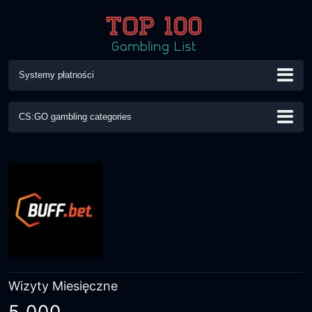
Systemy płatności
CS:GO gambling categories
Home
Wizyty Miesięczne
5 000