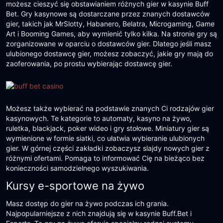
możesz cieszyć się obstawianiem różnych gier w kasynie Buff
Bet. Gry kasynowe są dostarczane przez znanych dostawców
gier, takich jak MrSlotty, Habanero, Belatra, Microgaming, Game
Art i Booming Games, aby wymienić tylko kilka. Na stronie gry są
zorganizowane w oparciu o dostawców gier. Dlatego jeśli masz
ulubionego dostawcę gier, możesz zobaczyć, jakie gry mają do
zaoferowania, po prostu wybierając dostawcę gier.
Możesz także wybierać na podstawie znanych Ci rodzajów gier
kasynowych. Te kategorie to automaty, kasyno na żywo,
ruletka, blackjack, poker wideo i gry stołowe. Miniatury gier są
wymienione w formie siatki, co ułatwia wybieranie ulubionych
gier. W górnej części zakładki zobaczysz slajdy nowych gier z
różnymi ofertami. Pomaga to informować Cię na bieżąco bez
konieczności samodzielnego wyszukiwania.
Kursy e-sportowe na żywo
Masz dostęp do gier na żywo podczas ich grania.
Najpopularniejsze z nich znajdują się w kasynie Buff.Bet i