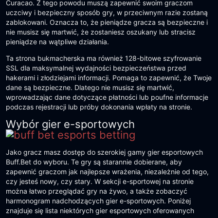
Curacao. Z tego powodu muszą zapewnić swoim graczom
uczciwy i bezpieczny sposób gry, w przeciwnym razie zostaną
zablokowani. Oznacza to, że pieniądze gracza są bezpieczne i
nie musisz się martwić, że zostaniesz oszukany lub stracisz
pieniądze na wątpliwe działania.
Ta strona bukmacherska ma również 128-bitowe szyfrowanie
SSL dla maksymalnej wydajności bezpieczeństwa przed
hakerami i złodziejami informacji. Pomaga to zapewnić, że Twoje
dane są bezpieczne. Dlatego nie musisz się martwić,
wprowadzając dane dotyczące płatności lub poufne informacje
podczas rejestracji lub próby dokonania wpłaty na stronie.
Wybór gier e-sportowych
Jako gracz masz dostęp do szerokiej gamy gier esportowych
Buff.Bet do wyboru. Te gry są starannie dobierane, aby
zapewnić graczom jak najlepsze wrażenia, niezależnie od tego,
czy jesteś nowy, czy stary. W sekcji e-sportowej na stronie
można łatwo przeglądać gry na żywo, a także zobaczyć
harmonogram nadchodzących gier e-sportowych. Poniżej
znajduje się lista niektórych gier esportowych oferowanych