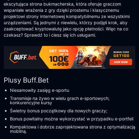
ekscytująca strona bukmacherska, która oferuje graczom
wspaniałe wrażenia z gry dzięki prostemu i klasycznemu
projektowi strony internetowej kompatybilnemu ze wszystkimi
urządzeniami. Są jednymi z niewielu, którzy podjęli krok, aby
zaakceptować kryptowalutę jako opcję płatności. Więc na co
czekasz? Sprawdź to i ciesz się ich usługami.
Plusy Buff.Bet
Niesamowity zasięg e-sportu
Transmisje na żywo w wielu grach e-sportowych;
konkurencyjne kursy
Świetny bonus początkowy dla nowych graczy;
Bonus powitalny można wykorzystać w przypadku e-portfeli
Kompaktowa i dobrze zaprojektowana strona z optymalizacją
mobilną.