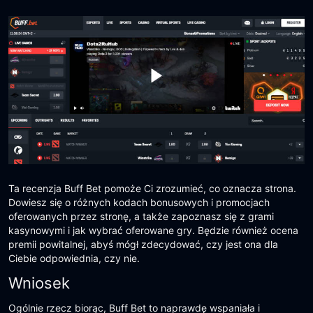
Ta recenzja Buff Bet pomoże Ci zrozumieć, co oznacza strona.
Dowiesz się o różnych kodach bonusowych i promocjach
oferowanych przez stronę, a także zapoznasz się z grami
kasynowymi i jak wybrać oferowane gry. Będzie również ocena
premii powitalnej, abyś mógł zdecydować, czy jest ona dla
Ciebie odpowiednia, czy nie.
Wniosek
Ogólnie rzecz biorąc, Buff Bet to naprawdę wspaniała i