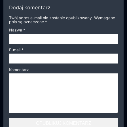
Dodaj komentarz
Twój adres e-mail nie zostanie opublikowany.
Wymagane
pola są oznaczone
*
Nazwa
*
E-mail
*
Komentarz