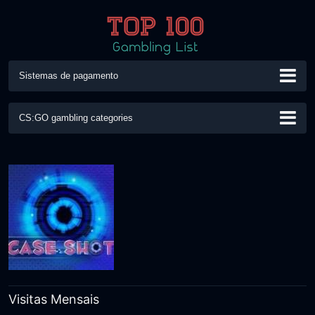
Sistemas de pagamento
CS:GO gambling categories
Apostas
Apostas em Jogos
Atualizar o CSGO
Bingo
Blackjack
Bot de comércio do CS:GO
Campo Minado
Casinos de Bitcoin Crypto
Caso aberto
Cassino
Coin flip
Crash
Dota 2
Habilidade / Fantasia
Jackpot
Leilão
Negociação de skins CSGO
Pôquer
Visitas Mensais
Roda da sorte
Rolar um dado
Roleta / Spinner