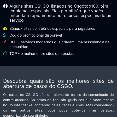
Alguns sites CS: GO, listados no Csgotop100, têm
Skins grátis
Slots
Sorteio / Loteria
VGO Skins
emblemas especiais. Eles permitirão que vocês
entendam rapidamente os recursos especiais de um
serviço
Bônus - sites com bônus especiais para jogadores
Código promocional disponível
HOT - serviços modernos que criaram uma ressonância na
comunidade
TOP - o melhor entre sites de apostas
Descubra quais são os melhores sites de
abertura de casos do CSGO.
Os casos do CS: GO são um elemento básico da comunidade de
contra-ataques. Os casos on-line são iguais aos que você recebe
no Counter Strike, contendo peles, facas e luvas. Mas comprando-
os em outros sites, você pode obtê-los mais baratos,
economizando seu dinheiro.