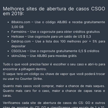
Melhores sites de abertura de casos CSGO
em 2019:
88skins.com – Use o código ABJBG e receba gratuitamente
3,00 GB
Farmskins – Use o csgoroute para obter créditos gratuitos
Hellcase – Use csgoroute para um saldo de US $ 0,3
Datdrop.com – Use a lista dos 100 melhores por + 5% para
depositar
CSGOLive – Use o csgoroute gratuitamente 0,5 $ créditos
skins2day – Use ABJBG para moedas grátis
Tudo o que você precisa fazer é escolher o seu caso e abri-lo para
encontrar a pilhagem dentro.
O saque terá um código ou chave de vapor que você poderá trocar
ou usar no Counter Strike.
Quanto mais casos você comprar, maior a chance de mais saques.
Quanto mais caro for o caso, maior a chance de capas raras e
caras.
Verificamos cada site de abertura de casos do CS: GO e outros
sites de apostas do CS: GO e classificamos uma escala de 1 a 10,