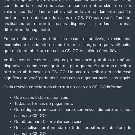
considerando o custo dos casos, a chance de obter skins de maior
valor e a confiabilidade do site. você pode ver rapidamente qual é o
melhor site de abertura de casos do CS: GO para você. Também
analisamos os diferentes casos disponíveis e todas as formas
diferentes de pagamento.
Embora não abramos todos os casos disponíveis, examinamos
manualmente cada site de abertura de casos, para que você saiba
que o site de abertura de casos CS: GO escolhido é confiável.
Verificamos se existem códigos promocionais gratuitos ou bônus
disponíveis, como casos gratuitos, para que você obtenha a melhor
oferta ao abrir casos do CS: GO. Um acordo melhor em cada caso
significa que você pode abrir mais casos e ganhar mais skins legais.
Cada revisão completa da abertura do caso do CS: GO informa:
Que casos estão disponíveis
Todas as formas de pagamento
Os códigos promocionais para economizar dinheiro em seus
casos de CS: GO
Os bônus para fazer valer cada caso
Uma análise aprofundada de todos os sites de abertura de
casos do CS: GO