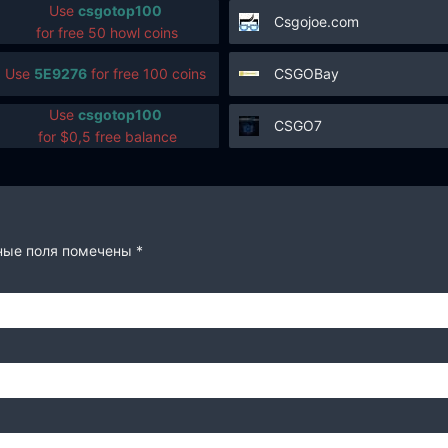
Use
csgotop100
Csgojoe.com
for free 50 howl coins
Use
5E9276
for free 100 coins
CSGOBay
Use
csgotop100
CSGO7
for $0,5 free balance
ные поля помечены
*