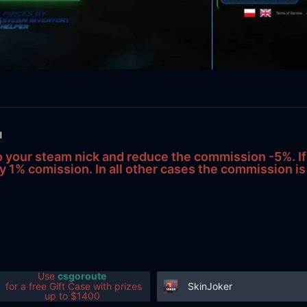
ы
your steam nick and reduce the commission -5%. I
y 1% comission. In all other cases the commission i
Use
csgoroute
SkinJoker
for a free Gift Case with prizes
up to $1400