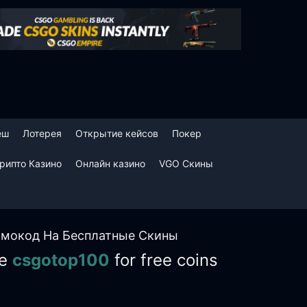
еш
Лотерея
Открытие кейсов
Покер
рипто Казино
Онлайн казино
VGO Скины
мокод На Бесплатные Скины
se
csgotop100
for free coins