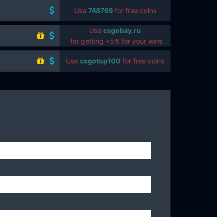
Use
748769
for free coins
Use
csgobay.ru
for getting +5% for your wins
Use
csgotop100
for free coins