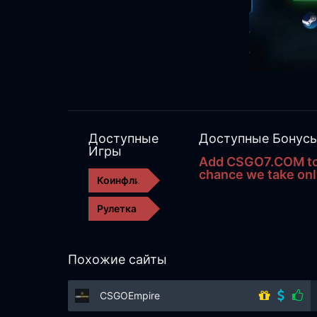
Доступные
Доступные Бонус
Игры
Add CSGO7.COM to 
chance we take onl
Коинфлип
Рулетка
Похожие сайты
CSGOEmpire