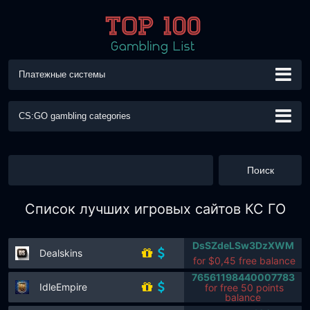
Платежные системы
CS:GO gambling categories
Апгрейд
Бесплатные скины
Блекджек
Джекпот
Коинфлип
Колесо фортуны
КС ГО Кости
Список лучших игровых сайтов КС ГО
КС ГО Креш
Лотерея
Открытие кейсов
Покер
Продажа скинов
Рулетка
Скилл
Слот
DsSZdeLSw3DzXWM
Dealskins
for $0,45 free balance
Cайты ставок
Трейд бот
Мины
Ставки на Матчи
76561198440007783
IdleEmpire
for free 50 points
balance
Бинго
Крипто Казино
Онлайн казино
VGO Скины