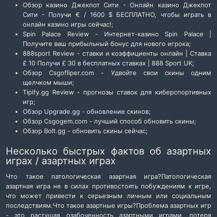
Обзор казино Джекпот Сити - Онлайн казино Джекпот
Сити - Получи € / 1600 $ БЕСПЛАТНО, чтобы играть в
онлайн казино игры сейчас!;
Spin Palace Review - Интернет-казино Spin Palace |
Получите ваш прибыльный бонус для нового игрока;
888sport Review - ставки и коэффициенты онлайн | Ставка
£ 10 Получи £ 30 в бесплатных ставках | 888 Sport UK;
Обзор Csgofliper.com - Удвойте свои скины одним
щелчком мыши;
Tipify.gg Review - прогнозы ставок для киберспортивных
игр;
Обзор Upgrade.gg - обновление скинов;
Обзор Csgogem.com - лучший способ обновить скины;
Обзор Bolt.gg - обновить скины сейчас;
Несколько быстрых фактов об азартных
играх / азартных играх
Что такое патологическая азартная игра?
Патологическая
азартная игра не в силах противостоять побуждениям к игре,
что может привести к серьезным личным или социальным
последствиям.
Что такое азартные игры?
Проблема азартных игр
- это растущая озабоченность азартными играми, потеря