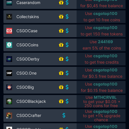
Caserandom
for $0,45 free balance
Use
csgotop100
Collectskins
to get 10 free coins
Use
csgotop100
CSGOCase
to get 150 free tokens
Use
244169
CSGOCoins
earn 5% of the coins
Use
csgotop100
CSGODerby
to get free credits
Use
csgotop100
CSGO.One
for $0.5 free balance
Use
csgotop100
CSGOBig
for $0.15 free balance
Use
MTHCRV8L
CSGOBlackjack
to get your $0.05 +
250 coins for free
Use
csgotop100
CSGOCrafter
to get +1% upgrade
chance
Use
csgotop100