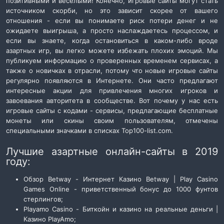
позитивными и веселыми! Конечно, игровые сайты могут стать
источником скорби, но это зависит скорее от вашего
отношения - если вы понимаете риск потери денег и не
ожидаете выигрыша, а просто наслаждаетесь процессом, и
если вы знаете, когда остановиться в каком-либо вроде
азартных игр, вы легко можете избежать плохих эмоций. Мы
публикуем информацию о проверенных временем сервисах, а
также о новичках в отрасли, потому что новые игровые сайты
регулярно появляются в Интернете. Они часто предлагают
интересные акции для привлечения многих игроков и
завоевания авторитета в сообществе. Вот почему у нас есть
игровые сайты с кодами - сервисы, предлагающие бесплатные
монеты или скины своим пользователям, отмечены
специальными значками в списках Top100-list.com.
Лучшие азартные онлайн-сайты в 2019
году:
Обзор Betway - Интернет Казино Betway | Play Casino
Games Online - приветственный бонус до 1000 фунтов
стерлингов;
Playamo Casino - Биткойн и казино на реальные деньги |
Казино PlayAmo;