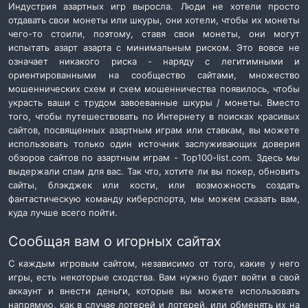
Индустрия азартных игр выросла. Люди не хотели просто
отдавать свои монеты или шкуры, они хотели, чтобы их монеты
чего-то стоили, поэтому, ставя свои монеты, они могут
испытать азарт азарта с минимальным риском. Это вовсе не
означает никакого риска - наряду с легитимными и
ориентированными на сообщество сайтами, множество
мошеннических схем и схем мошенничества появилось, чтобы
украсть ваши с трудом завоеванные шкуры / монеты. Вместо
того, чтобы путешествовать по Интернету в поисках красивых
сайтов, посвященных азартным играм или ставкам, вы можете
использовать только один источник заслуживающих доверия
обзоров сайтов по азартным играм - Top100-list.com. Здесь мы
выдержали спам для вас. Так что, хотите ли вы покер, обновить
сайты, блэкджек или кости, или возможность создать
фантастическую команду киберспорта, мы можем сказать вам,
куда лучше всего пойти.
Сообщая вам о игорных сайтах
С каждым игровым сайтом, независимо от того, какие у него
игры, есть некоторые сходства. Вам нужно будет войти в свой
аккаунт и внести деньги, которые вы можете использовать
напрямую, как в случае лотерей и лотерей, или обменять их на