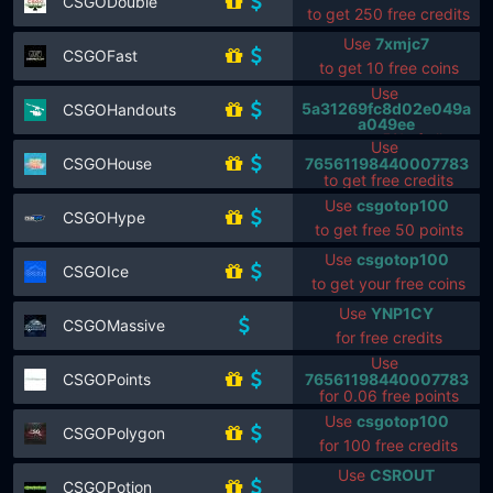
CSGODouble
to get 250 free credits
Use
7xmjc7
CSGOFast
to get 10 free coins
Use
5a31269fc8d02e049a
CSGOHandouts
a049ee
to get 5% of all
Use
earnings
76561198440007783
CSGOHouse
to get free credits
Use
csgotop100
CSGOHype
to get free 50 points
Use
csgotop100
CSGOIce
to get your free coins
Use
YNP1CY
CSGOMassive
for free credits
Use
76561198440007783
CSGOPoints
for 0.06 free points
Use
csgotop100
CSGOPolygon
for 100 free credits
Use
CSROUT
CSGOPotion