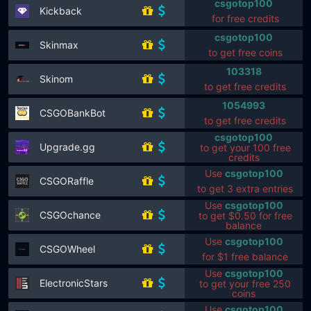
csgotop100
Kickback
for free credits
csgotop100
Skinmax
to get free coins
103318
Skinom
to get free credits
1054993
CSGOBankBot
to get free credits
csgotop100
Upgrade.gg
to get your 100 free
credits
Use
csgotop100
CSGORaffle
to get 3 extra entries
Use
csgotop100
CSGOchance
to get $0.50 for free
balance
Use
csgotop100
CSGOWheel
for $1 free balance
Use
csgotop100
ElectronicStars
to get your free 250
coins
Use
csgotop100