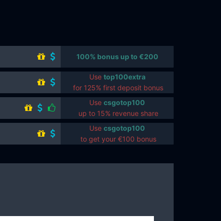
100% bonus up to €200
Use
top100extra
for 125% first deposit bonus
Use
csgotop100
up to 15% revenue share
Use
csgotop100
to get your €100 bonus