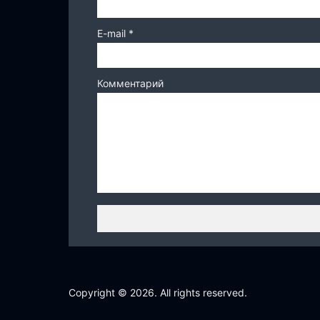
E-mail
*
Комментарий
Copyright © 2026. All rights reserved.