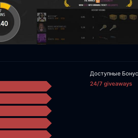
Доступные Бону
24/7 giveaways