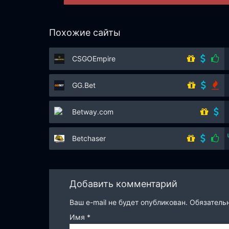
Похожие сайты
CSGOEmpire
GG.Bet
Betway.com
Betchaser
Добавить комментарий
Ваш e-mail не будет опубликован.
Обязатель
Имя
*