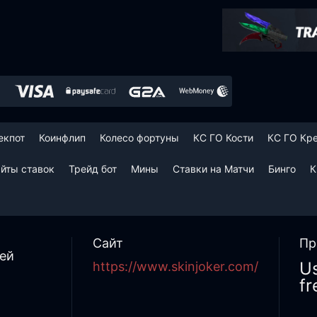
екпот
Коинфлип
Колесо фортуны
КС ГО Кости
КС ГО Кр
йты ставок
Трейд бот
Мины
Ставки на Матчи
Бинго
К
Сайт
Пр
ей
U
https://www.skinjoker.com/
fr