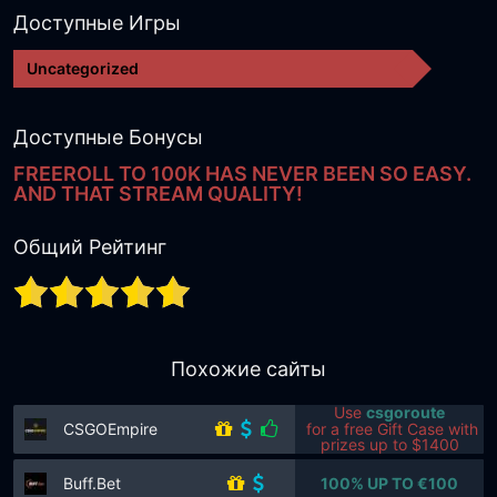
Доступные Игры
Uncategorized
Доступные Бонусы
FREEROLL TO 100K HAS NEVER BEEN SO EASY.
AND THAT STREAM QUALITY!
Общий Рейтинг
Похожие сайты
Use
csgoroute
CSGOEmpire
for a free Gift Case with
prizes up to $1400
Buff.Bet
100% UP TO €100