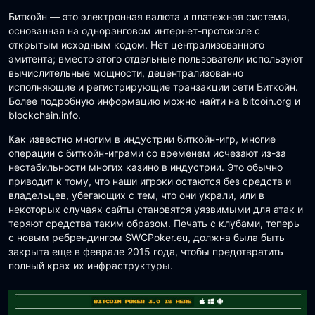
Биткойн — это электронная валюта и платежная система,
основанная на одноранговом интернет-протоколе с
открытым исходным кодом. Нет централизованного
эмитента; вместо этого отдельные пользователи используют
вычислительные мощности, децентрализованно
исполняющие и регистрирующие транзакции сети Биткойн.
Более подробную информацию можно найти на bitcoin.org и
blockchain.info.
Как известно многим в индустрии биткойн-игр, многие
операции с биткойн-играми со временем исчезают из-за
нестабильности многих казино в индустрии. Это обычно
приводит к тому, что наши игроки остаются без средств и
владельцев, убегающих с тем, что они украли, или в
некоторых случаях сайты становятся уязвимыми для атак и
теряют средства таким образом. Печать с клубами, теперь
с новым ребрендингом SWCPoker.eu, должна была быть
закрыта еще в феврале 2015 года, чтобы предотвратить
полный крах их инфраструктуры.