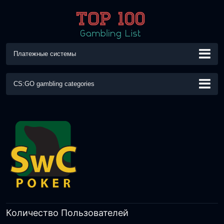
Платежные системы
CS:GO gambling categories
Апгрейд
Бесплатные скины
Блекджек
Джекпот
Коинфлип
Колесо фортуны
КС ГО Кости
КС ГО Креш
Лотерея
Открытие кейсов
Покер
Продажа скинов
Рулетка
Скилл
Слот
Cайты ставок
Трейд бот
Мины
Ставки на Матчи
Количество Пользователей
Бинго
Крипто Казино
Онлайн казино
VGO Скины