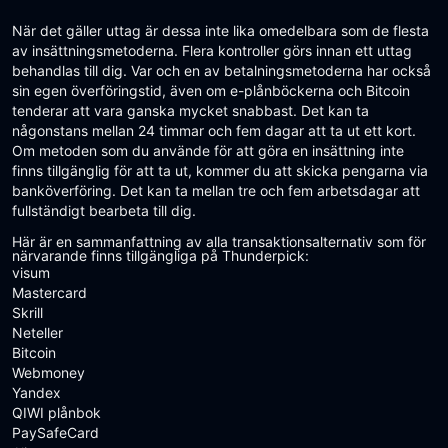
När det gäller uttag är dessa inte lika omedelbara som de flesta
av insättningsmetoderna. Flera kontroller görs innan ett uttag
behandlas till dig. Var och en av betalningsmetoderna har också
sin egen överföringstid, även om e-plånböckerna och Bitcoin
tenderar att vara ganska mycket snabbast. Det kan ta
någonstans mellan 24 timmar och fem dagar att ta ut ett kort.
Om metoden som du använde för att göra en insättning inte
finns tillgänglig för att ta ut, kommer du att skicka pengarna via
banköverföring. Det kan ta mellan tre och fem arbetsdagar att
fullständigt bearbeta till dig.
Här är en sammanfattning av alla transaktionsalternativ som för
närvarande finns tillgängliga på Thunderpick:
visum
Mastercard
Skrill
Neteller
Bitcoin
Webmoney
Yandex
QIWI plånbok
PaySafeCard