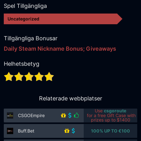
Spel Tillgängliga
Uncategorized
Tillgängliga Bonusar
Daily Steam Nickname Bonus; Giveaways
Helhetsbetyg
Relaterade webbplatser
Use
csgoroute
CSGOEmpire
for a free Gift Case with
prizes up to $1400
Buff.Bet
100% UP TO €100