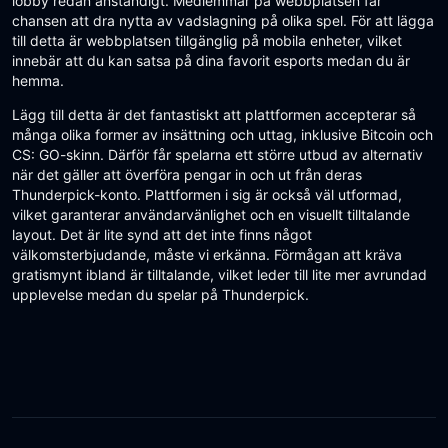
lobby redan anständigt. Medlemmar på webbplatsen får
chansen att dra nytta av vadslagning på olika spel. För att lägga
till detta är webbplatsen tillgänglig på mobila enheter, vilket
innebär att du kan satsa på dina favorit esports medan du är
hemma.
Lägg till detta är det fantastiskt att plattformen accepterar så
många olika former av insättning och uttag, inklusive Bitcoin och
CS: GO-skinn. Därför får spelarna ett större utbud av alternativ
när det gäller att överföra pengar in och ut från deras
Thunderpick-konto. Plattformen i sig är också väl utformad,
vilket garanterar användarvänlighet och en visuellt tilltalande
layout. Det är lite synd att det inte finns något
välkomsterbjudande, måste vi erkänna. Förmågan att kräva
gratismynt ibland är tilltalande, vilket leder till lite mer avrundad
upplevelse medan du spelar på Thunderpick.