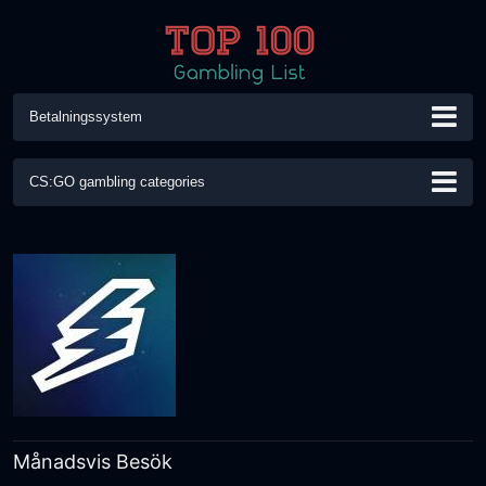
Betalningssystem
CS:GO gambling categories
Home
Månadsvis Besök