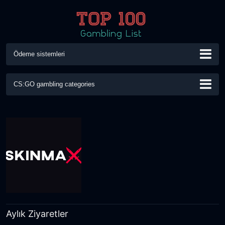
Ödeme sistemleri
CS:GO gambling categories
Açık davası
Bahisleri
Beceri / Fantazi
Blackjack
Çekiliş / Piyango
Skins ticareti
Ikramiye
Kazası
Madeni paralar
CSGO Poker
Rulet / İplik Makinesi
Şanslı tekerlek
Ticaret botu
Ücretsiz skins
Yükseltme
Yuvaları
Zar atın
Mayın Tarlası
Eşleşme Bahisleri
Aylık Ziyaretler
Bitcoin Kripto Kumarhaneleri
Çevrimiçi Casino