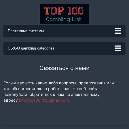
Платежные системы
CS:GO gambling categories
Апгрейд
Бесплатные скины
Блекджек
Джекпот
Связаться с нами
Коинфлип
Колесо фортуны
КС ГО Кости
Если у вас есть какие-либо вопросы, предложения или
КС ГО Креш
Лотерея
Открытие кейсов
Покер
жалобы относительно работы нашего веб-сайта,
пожалуйста, обратитесь к нам по электронному
адресу
Продажа скинов
info.top100list@gmail.com
Рулетка
Скилл
Слот
.
Cайты ставок
Трейд бот
Мины
Ставки на Матчи
Бинго
Крипто Казино
Онлайн казино
VGO Скины